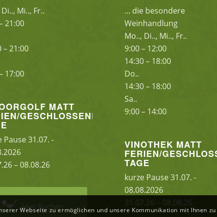
Di.., Mi.., Fr..
... die besondere
– 21:00
Weinhandlung
Mo.., Di.., Mi.., Fr..
0 – 21:00
9:00 – 12:00
14:30 – 18:00
– 17:00
Do..
14:30 – 18:00
Sa..
DOORGOLF MATT
9:00 – 14:00
RIEN/GESCHLOSSENE
GE
e Pause 31.07. -
VINOTHEK MATT
8.2026
FERIEN/GESCHLOS
TAGE
7.26 – 08.08.26
kurze Pause 31.07. -
08.08.2026
31.07.26 – 08.08.26
Hier Buchen
nserer Webseite zu ermöglichen und unsere Kommunikation mit Ihnen zu v