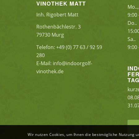
VINOTHEK MATT
Mo.., 
Inh. Rigobert Matt
9:00 
Do..
Rothenbächlestr. 3
15:0
79730 Murg
Sa..
Telefon: +49 (0) 77 63 / 92 59
9:00 
280
E-Mail: info@indoorgolf-
IN
vinothek.de
FE
TA
kurz
08.0
31.0
Wir nutzen Cookies, um Ihnen die bestmögliche Nutzung u