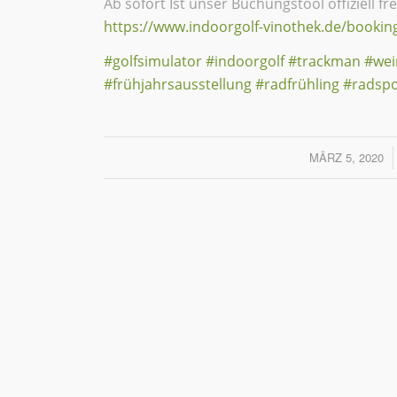
Ab sofort Ist unser Buchungstool offiziell fr
https://www.indoorgolf-vinothek.de/bookin
#golfsimulator
#indoorgolf
#trackman
#wei
#frühjahrsausstellung
#radfrühling
#radsp
MÄRZ 5, 2020
/