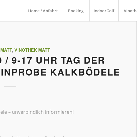
Home / Anfahrt
Booking
IndoorGolf
Vinoth
 MATT
,
VINOTHEK MATT
0 / 9-17 UHR TAG DER
EINPROBE KALKBÖDELE
le – unverbindlich informieren!