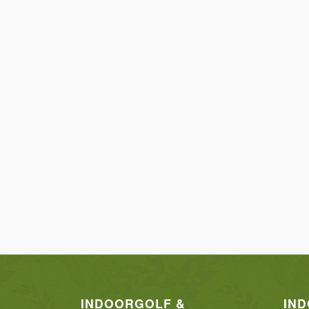
INDOORGOLF &
IN