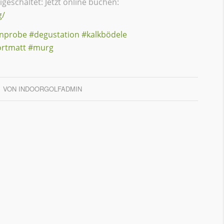
eigeschaltet: Jetzt online buchen:
g/
nprobe
#degustation
#kalkbödele
ortmatt
#murg
VON
INDOORGOLFADMIN